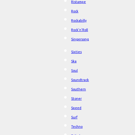
Ristampe
Rock
Rockabilly
Rock'n'Roll
Singersong
Sixties
Ska
Soul
Soundtrack
Southern
Stoner
Speed
Surf
Techno