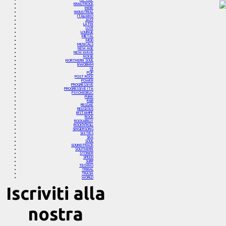
KRAUTROCK
INDIE
INDUSTRIAL
ITALIANO
JAZZ
LATIN
LO-FI
LOUNGE
METAL
MOD
MUSICALS
NEW AGE
NEW WAVE
NOISE
NORTHERN SOUL
NWOBHM
OI
POP
POST ROCK
POWER
PROGRESSIVE
PROGRESSIVE ITA
PSYCHEDELIC
PUNK
R&B
REGGAE
RELIGIOUS
RISTAMPE
ROCK
ROCKABILLY
ROCK'N'ROLL
SINGERSONG
SIXTIES
SKA
SOUL
SOUNDTRACK
SOUTHERN
STONER
SPEED
SURF
TECHNO
TRIBAL
TRASH
WORLD
Iscriviti alla
nostra