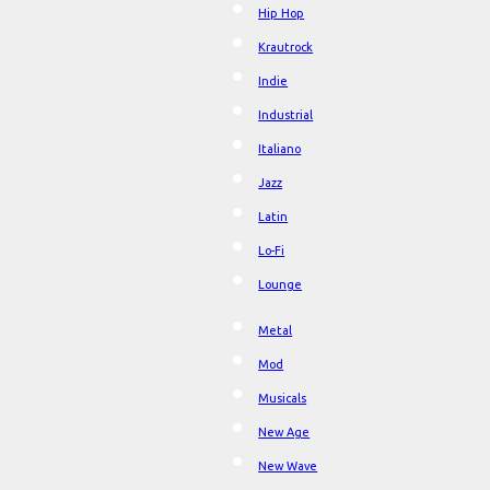
Hip Hop
Krautrock
Indie
Industrial
Italiano
Jazz
Latin
Lo-Fi
Lounge
Metal
Mod
Musicals
New Age
New Wave