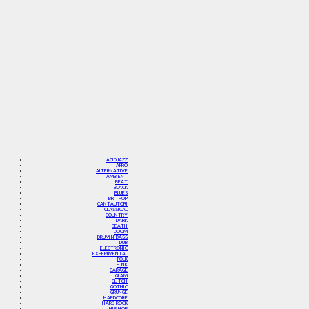
ACIDJAZZ
AFRO
ALTERNATIVE
AMBIENT
BEAT
BLACK
BLUES
BRITPOP
CANTAUTORI
CLASSICAL
COUNTRY
DARK
DEATH
DOOM
DRUM’N’BASS
DUB
ELECTRONIC
EXPERIMENTAL
FOLK
FUNK
GARAGE
GLAM
GLITCH
GOTHIC
GRUNGE
HARDCORE
HARD ROCK
HIP HOP