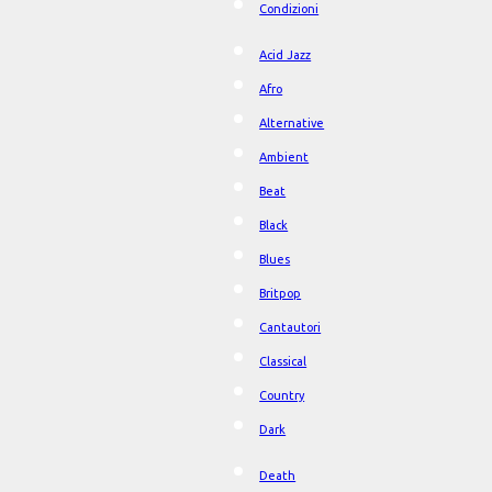
Condizioni
Acid Jazz
Afro
Alternative
Ambient
Beat
Black
Blues
Britpop
Cantautori
Classical
Country
Dark
Death