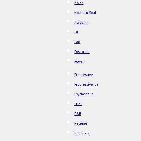
Noise
Nothern Soul
Nwobhm
Oi
Pop
Postorock
Power
Progressive
Progressive Ita
Psychedelic
Punk
R&B
Reggae
Religious