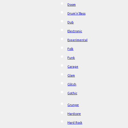
Doom
Drum'n'Bass
Dub
Electronic
Experimental
Folk
Funk
Garage
Glam
Glitch
Gothic
Grunge
Hardcore
Hard Rock