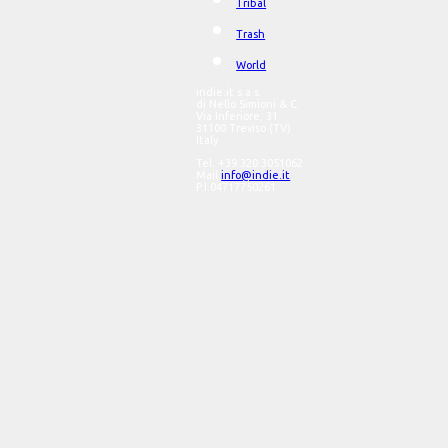
Tribal
Trash
World
indie.it s.a.s.
di Nello Simioni & C.
Via Inferiore, 31
31100 Treviso (TV)
Italy
Tel. +39.320.3051062
Mail
info@indie.it
P.I.04717750261