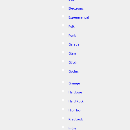
Electronic
Experimental
Folk
Funk
Garage
Glam
Glitch
Gothic
Grunge
Hardcore
Hard Rock
Hip Hop
Krautrock
Indie