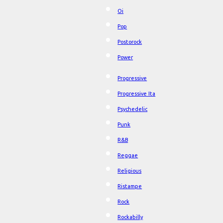
Oi
Pop
Postorock
Power
Progressive
Progressive Ita
Psychedelic
Punk
R&B
Reggae
Religious
Ristampe
Rock
Rockabilly