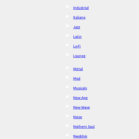
Industrial
Italiano
Jazz
Latin
Lo-Fi
Lounge
Metal
Mod
Musicals
New Age
New Wave
Noise
Nothern Soul
Nwobhm