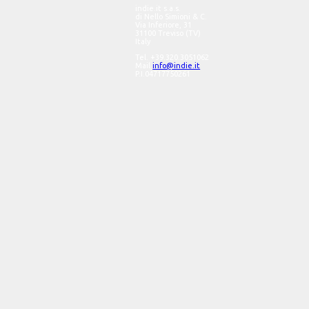
indie.it s.a.s.
di Nello Simioni & C.
Via Inferiore, 31
31100 Treviso (TV)
Italy
Tel. +39.320.3051062
Mail
info@indie.it
P.I.04717750261