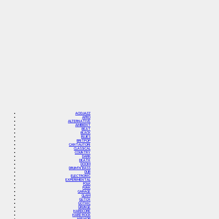
ACIDJAZZ
AFRO
ALTERNATIVE
AMBIENT
BEAT
BLACK
BLUES
BRITPOP
CANTAUTORI
CLASSICAL
COUNTRY
DARK
DEATH
DOOM
DRUM’N’BASS
DUB
ELECTRONIC
EXPERIMENTAL
FOLK
FUNK
GARAGE
GLAM
GLITCH
GOTHIC
GRUNGE
HARDCORE
HARD ROCK
HIP HOP