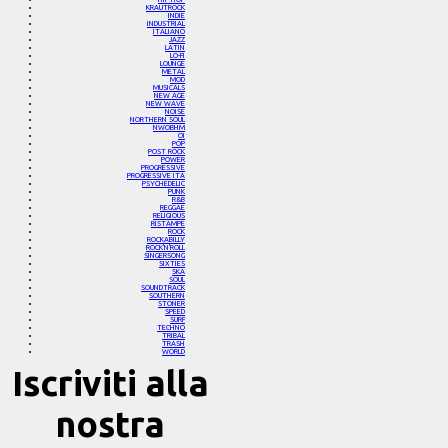
KRAUTROCK
INDIE
INDUSTRIAL
ITALIANO
JAZZ
LATIN
LO-FI
LOUNGE
METAL
MOD
MUSICALS
NEW AGE
NEW WAVE
NOISE
NORTHERN SOUL
NWOBHM
OI
POP
POST ROCK
POWER
PROGRESSIVE
PROGRESSIVE ITA
PSYCHEDELIC
PUNK
R&B
REGGAE
RELIGIOUS
RISTAMPE
ROCK
ROCKABILLY
ROCK'N'ROLL
SINGERSONG
SIXTIES
SKA
SOUL
SOUNDTRACK
SOUTHERN
STONER
SPEED
SURF
TECHNO
TRIBAL
TRASH
WORLD
Iscriviti alla
nostra