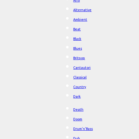
Afro
Alternative
Ambient
Beat
Black
Blues
Britpop
Cantautori
Classical
Country
Dark
Death
Doom
Drum'n'Bass
Dub