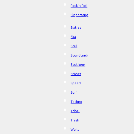
Rock'n'Roll
Singersong
Sixties
Ska
Soul
Soundtrack
Southern
Stoner
Speed
Surf
Techno
Tribal
Trash
World